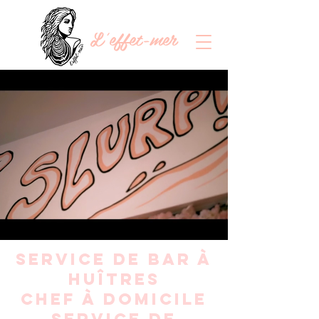
L'effet-mer
service de bar à
huîtres
chef à domicile