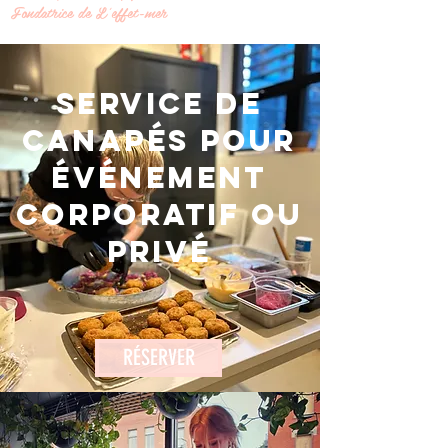
Fondatrice de L'effet-mer
service de
canapés pour
événement
corporatif ou
privé
RÉSERVER