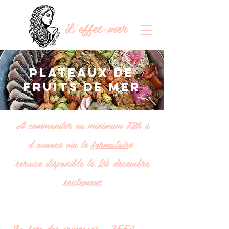
L'effet-mer
Plateaux de
fruits de mer
À commander au minimum 72h à
d'avance via le
formulair
e
service disponible le 24 décembre
seulement
La fête des crustacés - 355$