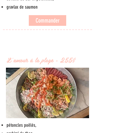
gravlax de saumon
Commander
L'amour à la plage - 255$
pétoncles poêlés,